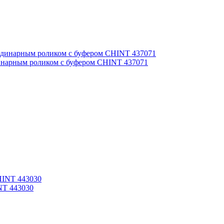
инарным роликом с буфером CHINT 437071
NT 443030