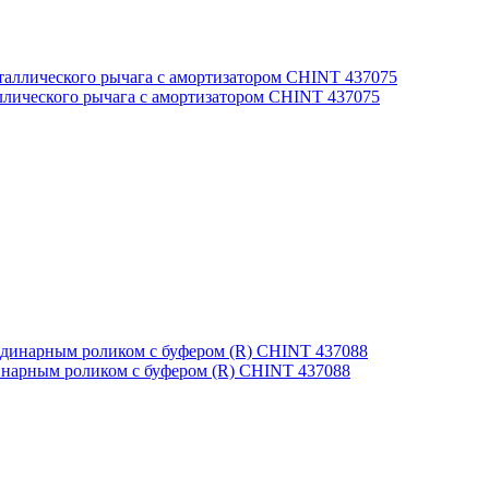
ллического рычага с амортизатором CHINT 437075
инарным роликом с буфером (R) CHINT 437088