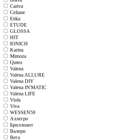
Cariva
Celiane
Etika
ETUDE
GLOSSA
HIT
IONICH
Karina
Mimoza
Quteo
Valena
Valena ALLURE
Valena DIY
Valena IN'MATIC
Valena LIFE
Viola
Viva
WESSEN59
Аллегро
Бриллиант
Валери
Вега