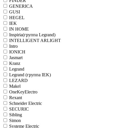
FINDER
GENERICA
GUSI
HEGEL
IEK
IN HOME
Inspiria(группа Legrand)
INTELLIGENT ARLIGHT
Intro
IONICH
Jasmart
Kranz
Legrand
Legrand (группа IEK)
LEZARD
Makel
OneKeyElectro
Rexant
Schneider Electric
SECURIC
Sibling
Simon
Systeme Electric