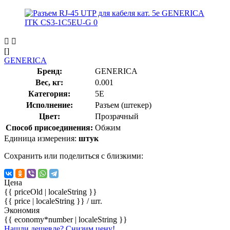
[]
GENERICA
Бренд:
GENERICA
Вес, кг:
0.001
Категория:
5E
Исполнение:
Разъем (штекер)
Цвет:
Прозрачный
Способ присоединения:
Обжим
Единица измерения:
штук
Сохранить или поделиться с близкими:
Цена
{{ priceOld | localeString }}
{{ price | localeString }}
/ шт.
Экономия
{{ economy*number | localeString }}
Нашли дешевле? Снизим цену!