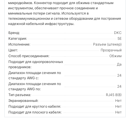
микродюймов. Коннектор подходит для обжима стандартным
инструментом, обеспечивает прочное соединение и
минимальные потери сигнала. Используется в
телекоммуникационном и сетевом оборудовании для построения
надежной кабельной инфраструктуры.
Бренд:
DKC
Категория:
5E
Исполнение:
Разъем (штекер)
Цвет:
Прозрачный
Способ присоединения:
Обжим
Подходит для однопроволочных
Да
проводников:
Диапазон площади сечения по
24
стандарту AWG с:
Диапазон площади сечения по
24
стандарту AWG по:
Тип разъема:
RJ45 8(8)
Экранированный:
Нет
Подходит для круглого кабеля:
Нет
Подходит для плоского кабеля:
Нет