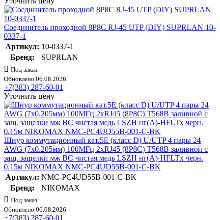
Уточнить цену
Соединитель проходной 8P8C RJ-45 UTP (DIY) SUPRLAN 10-
0337-1
Артикул:
10-0337-1
Бренд:
SUPRLAN
Под заказ
Обновлено 06.08.2026
+7(383) 287-60-01
Уточнить цену
Шнур коммутационный кат.5E (класс D) U/UTP 4 пары 24
AWG (7х0.205мм) 100МГц 2хRJ45 (8P8C) T568B заливной с
защ. защелки мж BC чистая медь LSZH нг(А)-HFLTx черн.
0.15м NIKOMAX NMC-PC4UD55B-001-C-BK
Артикул:
NMC-PC4UD55B-001-C-BK
Бренд:
NIKOMAX
Под заказ
Обновлено 06.08.2026
+7(383) 287-60-01