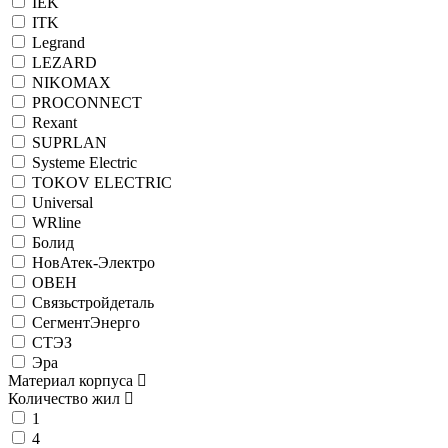
IEK
ITK
Legrand
LEZARD
NIKOMAX
PROCONNECT
Rexant
SUPRLAN
Systeme Electric
TOKOV ELECTRIC
Universal
WRline
Болид
НовАтек-Электро
ОВЕН
Связьстройдеталь
СегментЭнерго
СТЭЗ
Эра
Материал корпуса
Количество жил
1
4