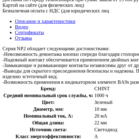
Картой на сайте (для физических лиц)
Безналичная оплата с НДС (для юридических лиц
Описание и характеристики
Видео
Сертификаты
Отзывы
Серия NP2 обладает следующими достоинствами:
-Невозможность демонтажа кнопки спереди благодаря стопорно
-Надежный контакт обеспечивается применением двойных конт
-Замыкающие и размыкающие контакты независимы друг от др
-Выводы для скрытого присоединения безопасны и надежны. П
изделию эстетичный вид;
-Возможность применения в индикаторном элементе BA9s разны
Бренд:
CHINT
Средний номинальный срок службы, ч:
1000 ч
Цвет:
Зеленый
Диаметр, мм:
10 мм
Номинальный ток, А:
20 мА
Общая длина:
22 мм
Источник света:
Светодиод
Класс энергоэффективности:
A