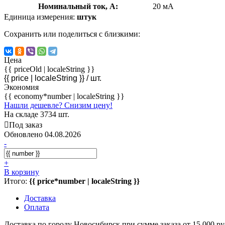
Номинальный ток, А:
20 мА
Единица измерения:
штук
Сохранить или поделиться с близкими:
Цена
{{ priceOld | localeString }}
{{ price | localeString }}
/ шт.
Экономия
{{ economy*number | localeString }}
Нашли дешевле? Снизим цену!
На складе 3734 шт.
Под заказ
Обновлено 04.08.2026
-
+
В корзину
Итого:
{{ price*number | localeString }}
Доставка
Оплата
Доставка по городу Новосибирск при сумме зака