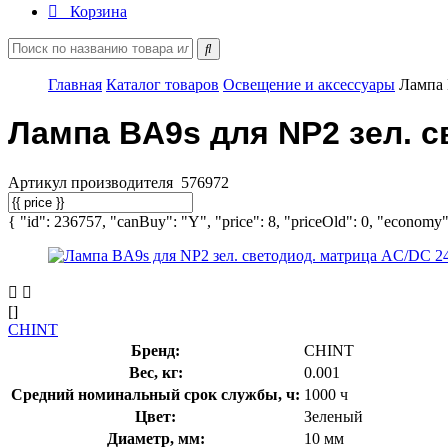
Корзина
Главная
Каталог товаров
Освещение и аксессуары
Лампа 
Лампа BA9s для NP2 зел. с
Артикул производителя
576972
{ "id": 236757, "canBuy": "Y", "price": 8, "priceOld": 0, "economy":
[]
CHINT
Бренд:
CHINT
Вес, кг:
0.001
Средний номинальный срок службы, ч:
1000 ч
Цвет:
Зеленый
Диаметр, мм:
10 мм