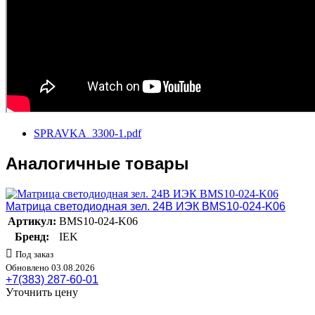
SPRAVKA_3300-1.pdf
Аналогичные товары
Матрица светодиодная зел. 24В ИЭК BMS10-024-K06
Артикул:
BMS10-024-K06
Бренд:
IEK
Под заказ
Обновлено 03.08.2026
+7(383) 287-60-01
Уточнить цену