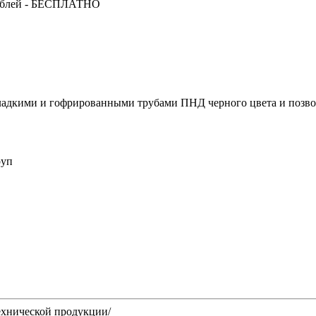
за от 15 000 рублей - БЕСПЛАТНО
 гладкими и гофрированными трубами ПНД черного цвета и позв
руп
нической продукции/