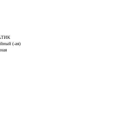
АТИК
йный (-ая)
ная