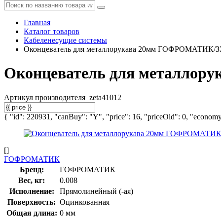
Главная
Каталог товаров
Кабеленесущие системы
Оконцеватель для металлорукава 20мм ГОФРОМАТИК/З
Оконцеватель для металлор
Артикул производителя
zeta41012
{ "id": 220931, "canBuy": "Y", "price": 16, "priceOld": 0, "economy"
[]
ГОФРОМАТИК
Бренд:
ГОФРОМАТИК
Вес, кг:
0.008
Исполнение:
Прямолинейный (-ая)
Поверхность:
Оцинкованная
Общая длина:
0 мм