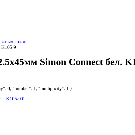
тажных колон
. K105-9
2.5х45мм Simon Connect бел. K
": 0, "number": 1, "multiplicity": 1 }