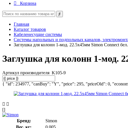
Корзина
Главная
Каталог товаров
Кабеленесущие системы
Системы напольных и подпольных каналов, электромон
Заглушка для колонн 1-мод. 22.5х45мм Simon Connect бел
Заглушка для колонн 1-мод. 2
Артикул производителя
K105-9
{ "id": 234977, "canBuy": "Y", "price": 295, "priceOld": 0, "economy
[]
Бренд:
Simon
Вес, кг:
0.005