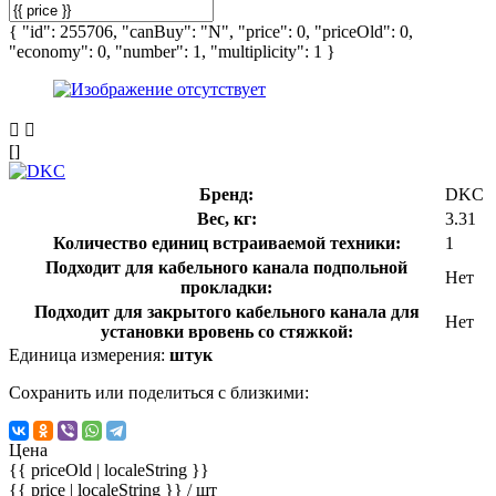
{ "id": 255706, "canBuy": "N", "price": 0, "priceOld": 0,
"economy": 0, "number": 1, "multiplicity": 1 }
[]
Бренд:
DKC
Вес, кг:
3.31
Количество единиц встраиваемой техники:
1
Подходит для кабельного канала подпольной
Нет
прокладки:
Подходит для закрытого кабельного канала для
Нет
установки вровень со стяжкой:
Единица измерения:
штук
Сохранить или поделиться с близкими:
Цена
{{ priceOld | localeString }}
{{ price | localeString }}
/ шт