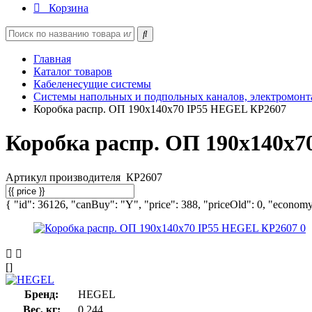
Корзина
Главная
Каталог товаров
Кабеленесущие системы
Системы напольных и подпольных каналов, электромон
Коробка распр. ОП 190х140х70 IP55 HEGEL КР2607
Коробка распр. ОП 190х140х
Артикул производителя
КР2607
{ "id": 36126, "canBuy": "Y", "price": 388, "priceOld": 0, "economy"
[]
Бренд:
HEGEL
Вес, кг:
0.244