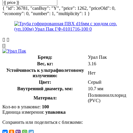
{ "id": 36781, "canBuy": "Y", "price": 1262, "priceOld": 0,
"economy": 0, "number": 1, "multiplicity": 1 }
[]
Бренд:
Урал Пак
Вес, кг:
3.16
Устойчивость к ультрафиолетовому
Нет
излучению:
Цвет:
Серый
Внутренний диаметр, мм:
10.7 мм
Поливинилхлорид
Материал:
(PVC)
Кол-во в упаковке:
100
Единица измерения:
упаковка
Сохранить или поделиться с близкими: