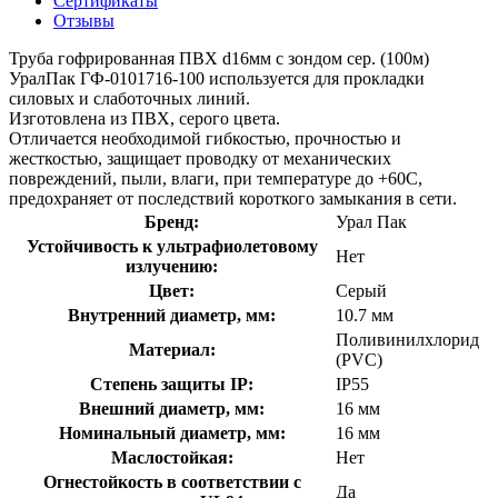
Сертификаты
Отзывы
Труба гофрированная ПВХ d16мм с зондом сер. (100м)
УралПак ГФ-0101716-100 используется для прокладки
силовых и слаботочных линий.
Изготовлена из ПВХ, серого цвета.
Отличается необходимой гибкостью, прочностью и
жесткостью, защищает проводку от механических
повреждений, пыли, влаги, при температуре до +60С,
предохраняет от последствий короткого замыкания в сети.
Бренд:
Урал Пак
Устойчивость к ультрафиолетовому
Нет
излучению:
Цвет:
Серый
Внутренний диаметр, мм:
10.7 мм
Поливинилхлорид
Материал:
(PVC)
Степень защиты IP:
IP55
Внешний диаметр, мм:
16 мм
Номинальный диаметр, мм:
16 мм
Маслостойкая:
Нет
Огнестойкость в соответствии с
Да