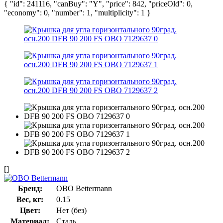
{ "id": 241116, "canBuy": "Y", "price": 842, "priceOld": 0,
"economy": 0, "number": 1, "multiplicity": 1 }
[]
Бренд:
OBO Bettermann
Вес, кг:
0.15
Цвет:
Нет (без)
Материал:
Сталь