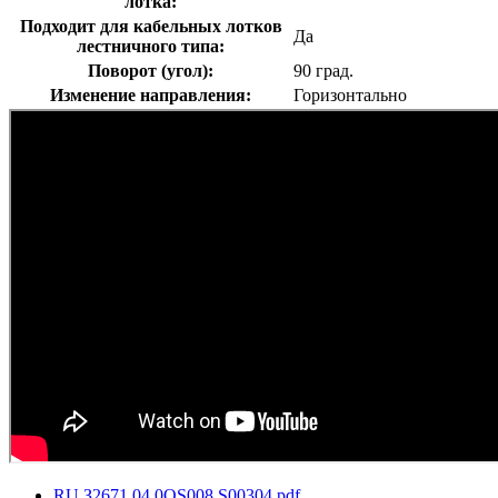
лотка:
Подходит для кабельных лотков
Да
лестничного типа:
Поворот (угол):
90 град.
Изменение направления:
Горизонтально
RU.З2671.04.0OS008.S00304.pdf