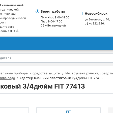
0
наименований
технической,
Время работы
Новосибирск
хнической,
Пн – Чт:
с 9:00-18:00
но-проводниковой
ул.Бетонная, д. 14,
Пт:
с 9:00-17:00
ии и
офис 322;326.
Сб – Вс:
выходной
ощитового
вания (НКУ).
тельные приборы и средства защиты
Инструмент ручной, средств
лива сада
Адаптер внешний пластиковый 3/4дюйм FIT 77413
ковый 3/4дюйм FIT 77413
FIT