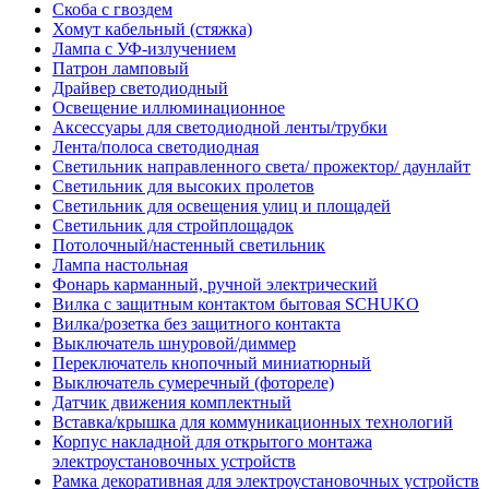
Скоба с гвоздем
Хомут кабельный (стяжка)
Лампа с УФ-излучением
Патрон ламповый
Драйвер светодиодный
Освещение иллюминационное
Аксессуары для светодиодной ленты/трубки
Лента/полоса светодиодная
Светильник направленного света/ прожектор/ даунлайт
Светильник для высоких пролетов
Светильник для освещения улиц и площадей
Светильник для стройплощадок
Потолочный/настенный светильник
Лампа настольная
Фонарь карманный, ручной электрический
Вилка с защитным контактом бытовая SCHUKO
Вилка/розетка без защитного контакта
Выключатель шнуровой/диммер
Переключатель кнопочный миниатюрный
Выключатель сумеречный (фотореле)
Датчик движения комплектный
Вставка/крышка для коммуникационных технологий
Корпус накладной для открытого монтажа
электроустановочных устройств
Рамка декоративная для электроустановочных устройств