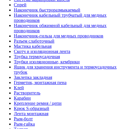
Спрей
Наконечник быстроразмыкаемый
Наконечник кабельный трубчатый для медных
проводников
Наконечник обжимной кабельный для медных
проводников
Наконечник-гильза для медных проводников
Разъем слаботочный
Мастика кабельная
Скотч и изоляционная лента
Трубка термоусадочная
Трубки изоляционные, кембрики
Ящик для хранения инструмента и термоусадочных
трубок
Заклепка закладная
Герметик, монтажная пена
Клей
Растворитель
Карабин
Крепление ремня / цепи
Крюк S-образный
Лента монтажная
Рым-болт
Рым-гайка