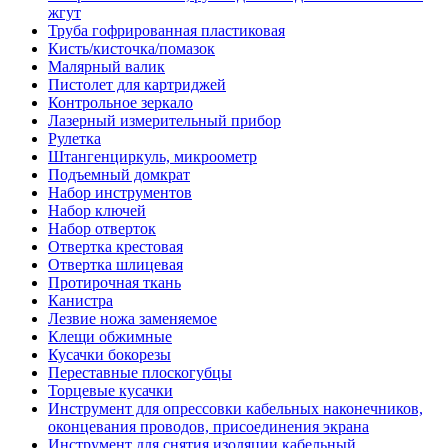
жгут
Труба гофрированная пластиковая
Кисть/кисточка/помазок
Малярный валик
Пистолет для картриджей
Контрольное зеркало
Лазерный измерительный прибор
Рулетка
Штангенциркуль, микроометр
Подъемный домкрат
Набор инструментов
Набор ключей
Набор отверток
Отвертка крестовая
Отвертка шлицевая
Протирочная ткань
Канистра
Лезвие ножа заменяемое
Клещи обжимные
Кусачки бокорезы
Переставные плоскогубцы
Торцевые кусачки
Инструмент для опрессовки кабельных наконечников,
оконцевания проводов, присоединения экрана
Инструмент для снятия изоляции кабельный