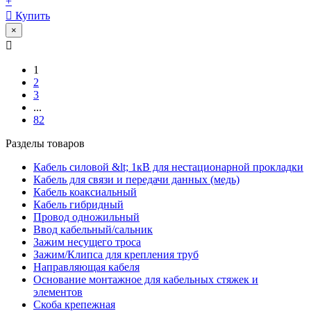
+
Купить
×
1
2
3
...
82
Разделы товаров
Кабель силовой &lt; 1кВ для нестационарной прокладки
Кабель для связи и передачи данных (медь)
Кабель коаксиальный
Кабель гибридный
Провод одножильный
Ввод кабельный/сальник
Зажим несущего троса
Зажим/Клипса для крепления труб
Направляющая кабеля
Основание монтажное для кабельных стяжек и
элементов
Скоба крепежная