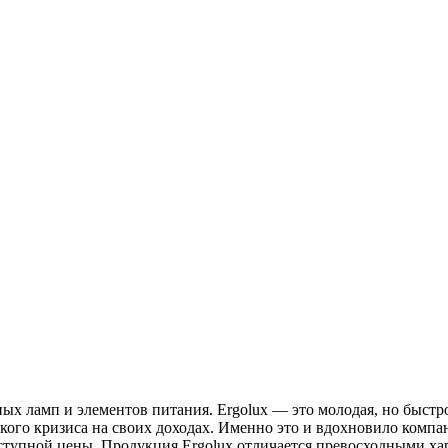
ых ламп и элементов питания. Ergolux — это молодая, но быстро
кого кризиса на своих доходах. Именно это и вдохновило компа
оступной цены. Продукция Ergolux отличается превосходными х