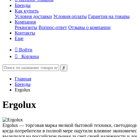
Бренды
Как купить
Условия доставки
Условия оплаты
Гарантия на товары
Компания
Реквизиты
Вопрос-ответ
Отзывы о компании
Контакты
Еще
Войти
Корзина
Главная
Бренды
Ergolux
Ergolux
Ergolux — торговая марка мелкой бытовой техники, светодиодн
когда потребители в полной мере ощутили влияние экономичес
выделился на российском рынке за счет своей надежности и д